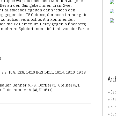
truppe war, als noch acht Minuten zu gehen
effer an den Gastgeberinnen dran. Zwei
r Hallstadt besiegelten dann jedoch den
eg gegen den TV Gefrees, der noch immer gute
ht zu nutzen vermochte. Am kommenden
ch die TV Damen im Derby gegen Münchberg
 mehrere Spielerinnen nicht mit von der Partie
g
, 8:8, 10:8, 12:8, 14:10 (HZ) 14:11, 16:14, 18:16, 19:18,
Arc
Bauer, Denner M.-S., Dörfler (5), Greiner (8/1),
 Hutschreuter A. (4), Sieß (1)
» Sai
» Sai
» Sai
» Sai