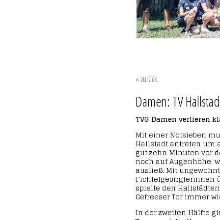
« zurück
Damen: TV Hallstad
TVG Damen verlieren kl
Mit einer Notsieben mu
Hallstadt antreten um a
gut zehn Minuten vor 
noch auf Augenhöhe, wo
ausließ. Mit ungewohn
Fichtelgebirglerinnen ü
spielte den Hallstädter
Gefreeser Tor immer wie
In der zweiten Hälfte 