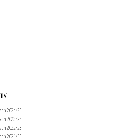
Werden auch Sie Unterstützer
der TVG-Handballer!
hiv
son 2024/25
son 2023/24
son 2022/23
son 2021/22