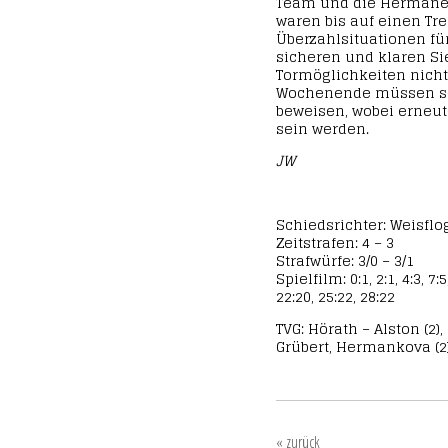
Team und die Hermanek
waren bis auf einen Tr
Überzahlsituationen fü
sicheren und klaren Si
Tormöglichkeiten nic
Wochenende müssen si
beweisen, wobei erneut
sein werden.
JW
Schiedsrichter: Weisflo
Zeitstrafen: 4 – 3
Strafwürfe: 3/0 – 3/1
Spielfilm: 0:1, 2:1, 4:3, 7:5
22:20, 25:22, 28:22
TVG: Hörath – Alston (2), 
Grübert, Hermankova (2),
« zurück