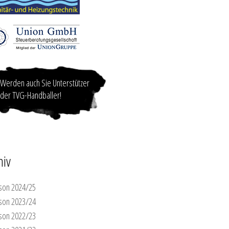
Werden auch Sie Unterstützer
der TVG-Handballer!
hiv
son 2024/25
son 2023/24
son 2022/23