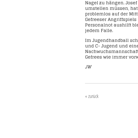
Nagel zu hängen. Jose
umstellen müssen, hat a
problemlos auf der Mit
Gefreeser Angriffspiels
Personalnot aushilft bl
jedem Falle.
Im Jugendhandball schic
und C- Jugend und eine
Nachwuchsmannschaften
Gefrees wie immer vorw
JW
« zurück