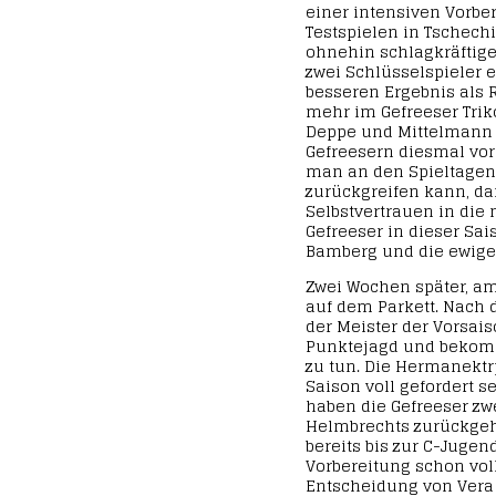
einer intensiven Vorbe
Testspielen in Tschech
ohnehin schlagkräftige
zwei Schlüsselspieler 
besseren Ergebnis als 
mehr im Gefreeser Trik
Deppe und Mittelmann D
Gefreesern diesmal vor
man an den Spieltagen
zurückgreifen kann, da
Selbstvertrauen in die 
Gefreeser in dieser Sai
Bamberg und die ewige
Zwei Wochen später, am
auf dem Parkett. Nach 
der Meister der Vorsais
Punktejagd und bekomm
zu tun. Die Hermanektr
Saison voll gefordert s
haben die Gefreeser z
Helmbrechts zurückgeh
bereits bis zur C-Jugen
Vorbereitung schon vol
Entscheidung von Ver