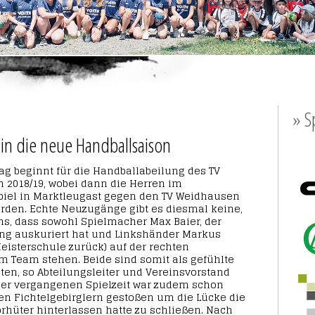
» S
 in die neue Handballsaison
beginnt für die Handballabeilung des TV
n 2018/19, wobei dann die Herren im
piel in Marktleugast gegen den TV Weidhausen
den. Echte Neuzugänge gibt es diesmal keine,
uns, dass sowohl Spielmacher Max Baier, der
ung auskuriert hat und Linkshänder Markus
eisterschule zurück) auf der rechten
m Team stehen. Beide sind somit als gefühlte
en, so Abteilungsleiter und Vereinsvorstand
der vergangenen Spielzeit war zudem schon
en Fichtelgebirglern gestoßen um die Lücke die
orhüter hinterlassen hatte zu schließen. Nach