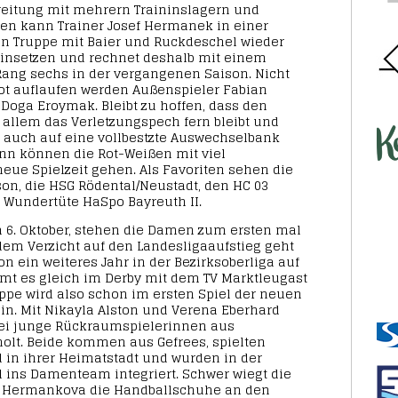
reitung mit mehrern Traininslagern und
ien kann Trainer Josef Hermanek in einer
n Truppe mit Baier und Ruckdeschel wieder
einsetzen und rechnet deshalb mit einem
Rang sechs in der vergangenen Saison. Nicht
ot auflaufen werden Außenspieler Fabian
oga Eroymak. Bleibt zu hoffen, dass den
 allem das Verletzungspech fern bleibt und
 auch auf eine vollbestzte Auswechselbank
nn können die Rot-Weißen mit viel
neue Spielzeit gehen. Als Favoriten sehen die
son, die HSG Rödental/Neustadt, den HC 03
 Wundertüte HaSpo Bayreuth II.
 6. Oktober, stehen die Damen zum ersten mal
dem Verzicht auf den Landesligaaufstieg geht
on ein weiteres Jahr in der Bezirksoberliga auf
t es gleich im Derby mit dem TV Marktleugast
ppe wird also schon im ersten Spiel der neuen
ein. Mit Nikayla Alston und Verena Eberhard
wei junge Rückraumspielerinnen aus
olt. Beide kommen aus Gefrees, spielten
d in ihrer Heimatstadt und wurden in der
l ins Damenteam integriert. Schwer wiegt die
a Hermankova die Handballschuhe an den